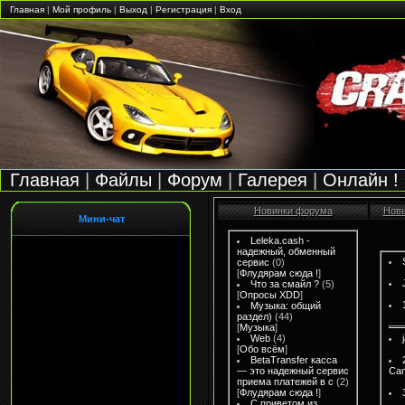
Главная
|
Мой профиль
|
Выход
|
Регистрация
|
Вход
Главная
|
Файлы
|
Форум
|
Галерея
|
Онлайн !
Новинки форума
Нов
Мини-чат
Leleka.cash -
надежный, обменный
сервис
(0)
[
Флудярам сюда !
]
Что за смайл ?
(5)
[
Опросы XDD
]
Музыка: общий
раздел)
(44)
[
Музыка
]
Web
(4)
[
Обо всём
]
BetaTransfer касса
— это надежный сервис
Ca
приема платежей в с
(2)
[
Флудярам сюда !
]
С приветом из