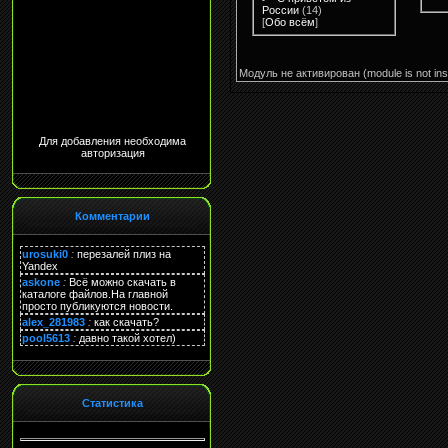
России
(14)
[
Обо всём
]
Модуль не активирован (module is not inst
Для добавления необходима
авторизация
Комментарии
urosuki0
:
перезалей плиз на
Yandex
askone
:
Всё можно скачать в
каталоге файлов.На главной
просто публикуются новости.
alex_281983
:
как скачать?
pool5613
:
давно такой хотел)
Статистика