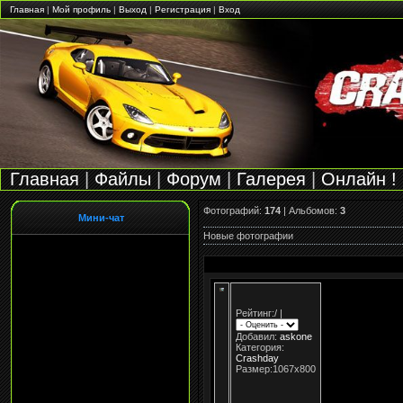
Главная
|
Мой профиль
|
Выход
|
Регистрация
|
Вход
Главная
|
Файлы
|
Форум
|
Галерея
|
Онлайн !
Фотографий:
174
| Альбомов:
3
Мини-чат
Новые фотографии
Рейтинг:
/
|
Добавил:
askone
Категория:
Crashday
Размер:1067x800