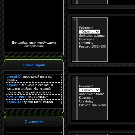
Рейтинг:
/
|
Добавил:
askone
Категория:
Для добавления необходима
Crashday
авторизация
Размер:1067x800
Комментарии
urosuki0
:
перезалей плиз на
Yandex
askone
:
Всё можно скачать в
Рейтинг:
/
|
каталоге файлов.На главной
просто публикуются новости.
Добавил:
askone
alex_281983
:
как скачать?
Категория:
Crashday
pool5613
:
давно такой хотел)
Размер:1066x800
Статистика