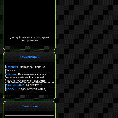
Для добавления необходима
авторизация
Комментарии
urosuki0
:
перезалей плиз на
Yandex
askone
:
Всё можно скачать в
каталоге файлов.На главной
просто публикуются новости.
alex_281983
:
как скачать?
pool5613
:
давно такой хотел)
Статистика