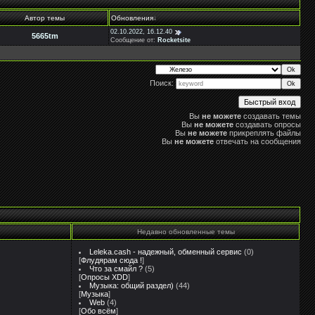
Автор темы
Обновления
↓
02.10.2022, 16.12.40
5665tm
Сообщение от:
Rocketsite
Поиск:
Вы
не можете
создавать темы
Вы
не можете
создавать опросы
Вы
не можете
прикреплять файлы
Вы
не можете
отвечать на сообщения
Недавно обновленные темы
Leleka.cash - надежный, обменный сервис
(0)
[
Флудярам сюда !
]
Что за смайл ?
(5)
[
Опросы XDD
]
Музыка: общий раздел)
(44)
[
Музыка
]
Web
(4)
[
Обо всём
]