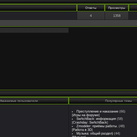
Ответы
Просмотры
4
1358
Уважаемые пользователи
Популярные темы
Преступление и наказание
(66)
[
Игры на форуме
]
Sw!tchBack: информация
(58)
[
Crashday: Sw!tchBack
]
Zmodeler: приёмы работы.
(48)
[
Работа в 3D
]
Музыка: общий раздел)
(44)