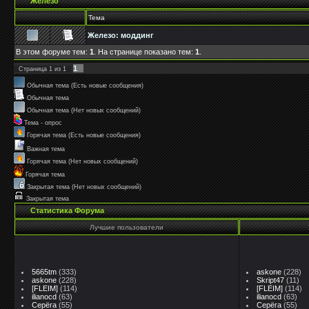
Железо
Тема
Железо: моддинг
В этом форуме тем:
1
. На странице показано тем:
1
.
1
Страница
1
из
1
Обычная тема (Есть новые сообщения)
Обычная тема
Обычная тема (Нет новых сообщений)
Тема - опрос
Горячая тема (Есть новые сообщения)
Важная тема
Горячая тема (Нет новых сообщений)
Горячая тема
Закрытая тема (Нет новых сообщений)
Закрытая тема
Статистика Форума
Лучшие пользователи
5665tm
(333)
askone
(228)
askone
(228)
Skript47
(11)
[FLEIM]
(114)
[FLEIM]
(114)
ilianocd
(63)
ilianocd
(63)
Серёга
(55)
Серёга
(55)